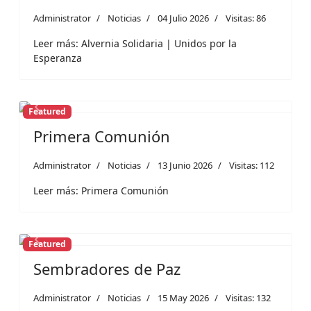
Administrator
Noticias
04 Julio 2026
Visitas: 86
Leer más: Alvernia Solidaria | Unidos por la
Esperanza
Featured
Previous
Next
Primera Comunión
Administrator
Noticias
13 Junio 2026
Visitas: 112
Leer más: Primera Comunión
Featured
Previous
Next
Sembradores de Paz
Administrator
Noticias
15 May 2026
Visitas: 132