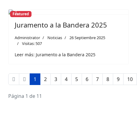
Featured
Previous
Next
Juramento a la Bandera 2025
Administrator
Noticias
26 Septiembre 2025
Visitas: 507
Leer más: Juramento a la Bandera 2025
1
2
3
4
5
6
7
8
9
10
Página 1 de 11