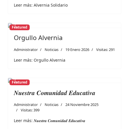
Leer más: Alvernia Solidario
Featured
Previous
Next
Orgullo Alvernia
Administrator
Noticias
19 Enero 2026
Visitas: 291
Leer más: Orgullo Alvernia
Featured
Previous
Next
𝑵𝒖𝒆𝒔𝒕𝒓𝒂 𝑪𝒐𝒎𝒖𝒏𝒊𝒅𝒂𝒅 𝑬𝒅𝒖𝒄𝒂𝒕𝒊𝒗𝒂
Administrator
Noticias
24 Noviembre 2025
Visitas: 399
Leer más: 𝑵𝒖𝒆𝒔𝒕𝒓𝒂 𝑪𝒐𝒎𝒖𝒏𝒊𝒅𝒂𝒅 𝑬𝒅𝒖𝒄𝒂𝒕𝒊𝒗𝒂