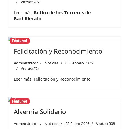
Visitas: 269
Leer más: 𝗥𝗲𝘁𝗶𝗿𝗼 𝗱𝗲 𝗹𝗼𝘀 𝗧𝗲𝗿𝗰𝗲𝗿𝗼𝘀 𝗱𝗲
𝗕𝗮𝗰𝗵𝗶𝗹𝗹𝗲𝗿𝗮𝘁𝗼
Featured
Previous
Next
Felicitación y Reconocimiento
Administrator
Noticias
03 Febrero 2026
Visitas: 374
Leer más: Felicitación y Reconocimiento
Featured
Previous
Next
Alvernia Solidario
Administrator
Noticias
23 Enero 2026
Visitas: 308