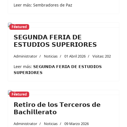
Leer más: Sembradores de Paz
Featured
Previous
Next
𝗦𝗘𝗚𝗨𝗡𝗗𝗔 𝗙𝗘𝗥𝗜𝗔 𝗗𝗘
𝗘𝗦𝗧𝗨𝗗𝗜𝗢𝗦 𝗦𝗨𝗣𝗘𝗥𝗜𝗢𝗥𝗘𝗦
Administrator
Noticias
01 Abril 2026
Visitas: 202
Leer más: 𝗦𝗘𝗚𝗨𝗡𝗗𝗔 𝗙𝗘𝗥𝗜𝗔 𝗗𝗘 𝗘𝗦𝗧𝗨𝗗𝗜𝗢𝗦
𝗦𝗨𝗣𝗘𝗥𝗜𝗢𝗥𝗘𝗦
Featured
Previous
Next
𝗥𝗲𝘁𝗶𝗿𝗼 𝗱𝗲 𝗹𝗼𝘀 𝗧𝗲𝗿𝗰𝗲𝗿𝗼𝘀 𝗱𝗲
𝗕𝗮𝗰𝗵𝗶𝗹𝗹𝗲𝗿𝗮𝘁𝗼
Administrator
Noticias
09 Marzo 2026