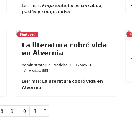
Leer más: 𝙀𝙢𝙥𝙧𝙚𝙣𝙙𝙚𝙙𝙤𝙧𝙚𝙨 𝙘𝙤𝙣 𝙖𝙡𝙢𝙖,
𝙥𝙖𝙨𝙞ó𝙣 𝙮 𝙘𝙤𝙢𝙥𝙧𝙤𝙢𝙞𝙨𝙤
Featured
F
Next
Previous
Next
𝗟𝗮 𝗹𝗶𝘁𝗲𝗿𝗮𝘁𝘂𝗿𝗮 𝗰𝗼𝗯𝗿ó 𝘃𝗶𝗱𝗮
𝗲𝗻 𝗔𝗹𝘃𝗲𝗿𝗻𝗶𝗮
Administrator
Noticias
06 May 2025
Visitas: 665
Leer más: 𝗟𝗮 𝗹𝗶𝘁𝗲𝗿𝗮𝘁𝘂𝗿𝗮 𝗰𝗼𝗯𝗿ó 𝘃𝗶𝗱𝗮 𝗲𝗻
𝗔𝗹𝘃𝗲𝗿𝗻𝗶𝗮
8
9
10