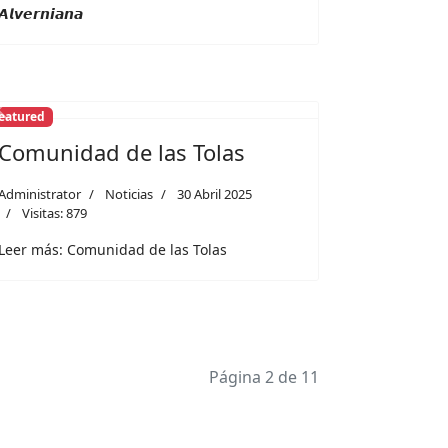
𝘼𝙡𝙫𝙚𝙧𝙣𝙞𝙖𝙣𝙖
eatured
Previous
Next
Comunidad de las Tolas
Administrator
Noticias
30 Abril 2025
Visitas: 879
Leer más: Comunidad de las Tolas
Página 2 de 11