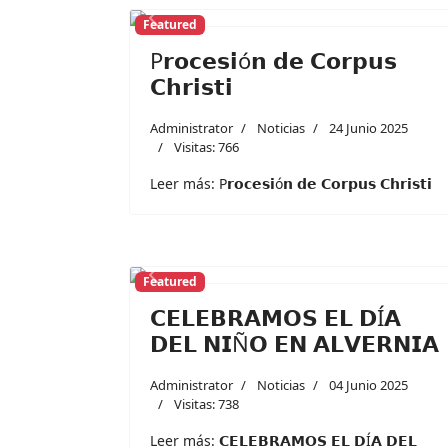
Featured
Previous
P𝗿𝗼𝗰𝗲𝘀𝗶ó𝗻 𝗱𝗲 𝗖𝗼𝗿𝗽𝘂𝘀
𝗖𝗵𝗿𝗶𝘀𝘁𝗶
Administrator
Noticias
24 Junio 2025
Visitas: 766
Leer más: P𝗿𝗼𝗰𝗲𝘀𝗶ó𝗻 𝗱𝗲 𝗖𝗼𝗿𝗽𝘂𝘀 𝗖𝗵𝗿𝗶𝘀𝘁𝗶
Featured
Previous
𝗖𝗘𝗟𝗘𝗕𝗥𝗔𝗠𝗢𝗦 𝗘𝗟 𝗗Í𝗔
𝗗𝗘𝗟 𝗡𝗜Ñ𝗢 𝗘𝗡 𝗔𝗟𝗩𝗘𝗥𝗡𝗜𝗔
Administrator
Noticias
04 Junio 2025
Visitas: 738
Leer más: 𝗖𝗘𝗟𝗘𝗕𝗥𝗔𝗠𝗢𝗦 𝗘𝗟 𝗗Í𝗔 𝗗𝗘𝗟