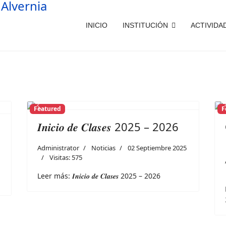
INICIO
INSTITUCIÓN
ACTIVIDA
Featured
F
Previous
Next
𝑰𝒏𝒊𝒄𝒊𝒐 𝒅𝒆 𝑪𝒍𝒂𝒔𝒆𝒔 2025 – 2026
Administrator
Noticias
02 Septiembre 2025
Visitas: 575
Leer más: 𝑰𝒏𝒊𝒄𝒊𝒐 𝒅𝒆 𝑪𝒍𝒂𝒔𝒆𝒔 2025 – 2026