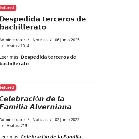
eatured
Previous
Next
𝗗𝗲𝘀𝗽𝗲𝗱𝗶𝗱𝗮 𝘁𝗲𝗿𝗰𝗲𝗿𝗼𝘀 𝗱𝗲
𝗯𝗮𝗰𝗵𝗶𝗹𝗹𝗲𝗿𝗮𝘁𝗼
Administrator
Noticias
06 Junio 2025
Visitas: 1014
Leer más: 𝗗𝗲𝘀𝗽𝗲𝗱𝗶𝗱𝗮 𝘁𝗲𝗿𝗰𝗲𝗿𝗼𝘀 𝗱𝗲
𝗯𝗮𝗰𝗵𝗶𝗹𝗹𝗲𝗿𝗮𝘁𝗼
eatured
Previous
Next
C𝙚𝙡𝙚𝙗𝙧𝙖𝙘𝙞ó𝙣 𝙙𝙚 𝙡𝙖
𝙁𝙖𝙢𝙞𝙡𝙞𝙖 𝘼𝙡𝙫𝙚𝙧𝙣𝙞𝙖𝙣𝙖
Administrator
Noticias
02 Junio 2025
Visitas: 719
Leer más: C𝙚𝙡𝙚𝙗𝙧𝙖𝙘𝙞ó𝙣 𝙙𝙚 𝙡𝙖 𝙁𝙖𝙢𝙞𝙡𝙞𝙖