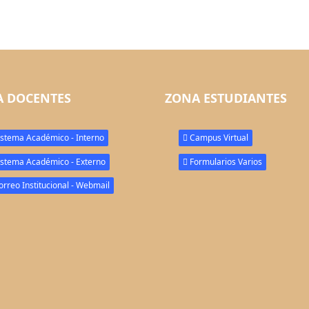
 DOCENTES
ZONA ESTUDIANTES
stema Académico - Interno
Campus Virtual
stema Académico - Externo
Formularios Varios
rreo Institucional - Webmail