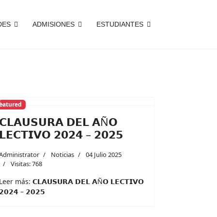
DES
ADMISIONES
ESTUDIANTES
eatured
Previous
Next
𝗖𝗟𝗔𝗨𝗦𝗨𝗥𝗔 𝗗𝗘𝗟 𝗔Ñ𝗢
𝗟𝗘𝗖𝗧𝗜𝗩𝗢 𝟮𝟬𝟮𝟰 – 𝟮𝟬𝟮𝟱
Administrator
Noticias
04 Julio 2025
Visitas: 768
Leer más: 𝗖𝗟𝗔𝗨𝗦𝗨𝗥𝗔 𝗗𝗘𝗟 𝗔Ñ𝗢 𝗟𝗘𝗖𝗧𝗜𝗩𝗢
𝟮𝟬𝟮𝟰 – 𝟮𝟬𝟮𝟱