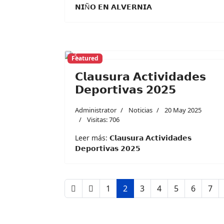
𝗡𝗜Ñ𝗢 𝗘𝗡 𝗔𝗟𝗩𝗘𝗥𝗡𝗜𝗔
Featured
Previous
𝗖𝗹𝗮𝘂𝘀𝘂𝗿𝗮 𝗔𝗰𝘁𝗶𝘃𝗶𝗱𝗮𝗱𝗲𝘀
𝗗𝗲𝗽𝗼𝗿𝘁𝗶𝘃𝗮𝘀 𝟮𝟬𝟮𝟱
Administrator
Noticias
20 May 2025
Visitas: 706
Leer más: 𝗖𝗹𝗮𝘂𝘀𝘂𝗿𝗮 𝗔𝗰𝘁𝗶𝘃𝗶𝗱𝗮𝗱𝗲𝘀
𝗗𝗲𝗽𝗼𝗿𝘁𝗶𝘃𝗮𝘀 𝟮𝟬𝟮𝟱
1
2
3
4
5
6
7