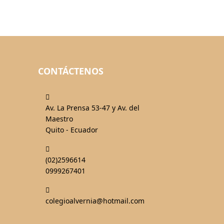
CONTÁCTENOS
fas
fa-
Av. La Prensa 53-47 y Av. del
map-
Maestro
marked-
Quito - Ecuador
alt
fas
fa-
(02)2596614
phone-
0999267401
alt
fas
fa-
colegioalvernia@hotmail.com
mail-
bulk