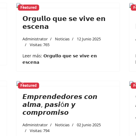
Featured
F
Next
Previous
Next
𝗢𝗿𝗴𝘂𝗹𝗹𝗼 𝗾𝘂𝗲 𝘀𝗲 𝘃𝗶𝘃𝗲 𝗲𝗻
𝗲𝘀𝗰𝗲𝗻𝗮
Administrator
Noticias
12 Junio 2025
Visitas: 765
Leer más: 𝗢𝗿𝗴𝘂𝗹𝗹𝗼 𝗾𝘂𝗲 𝘀𝗲 𝘃𝗶𝘃𝗲 𝗲𝗻
𝗲𝘀𝗰𝗲𝗻𝗮
Featured
F
Next
Previous
Next
𝙀𝙢𝙥𝙧𝙚𝙣𝙙𝙚𝙙𝙤𝙧𝙚𝙨 𝙘𝙤𝙣
𝙖𝙡𝙢𝙖, 𝙥𝙖𝙨𝙞ó𝙣 𝙮
𝙘𝙤𝙢𝙥𝙧𝙤𝙢𝙞𝙨𝙤
Administrator
Noticias
02 Junio 2025
Visitas: 794