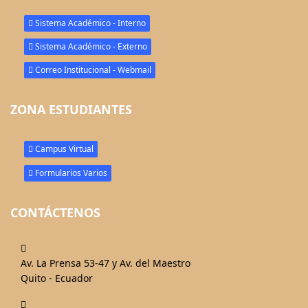
Sistema Académico - Interno
Sistema Académico - Externo
Correo Institucional - Webmail
ZONA ESTUDIANTES
Campus Virtual
Formularios Varios
CONTÁCTENOS
fas
fa-
Av. La Prensa 53-47 y Av. del Maestro
map-
Quito - Ecuador
marked-
fas
alt