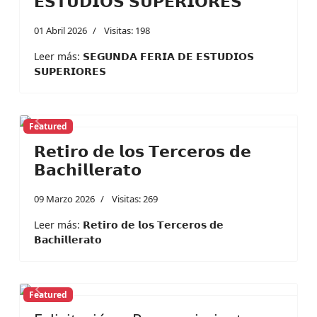
𝗘𝗦𝗧𝗨𝗗𝗜𝗢𝗦 𝗦𝗨𝗣𝗘𝗥𝗜𝗢𝗥𝗘𝗦
01 Abril 2026
Visitas: 198
Leer más: 𝗦𝗘𝗚𝗨𝗡𝗗𝗔 𝗙𝗘𝗥𝗜𝗔 𝗗𝗘 𝗘𝗦𝗧𝗨𝗗𝗜𝗢𝗦
𝗦𝗨𝗣𝗘𝗥𝗜𝗢𝗥𝗘𝗦
Featured
Previous
Next
𝗥𝗲𝘁𝗶𝗿𝗼 𝗱𝗲 𝗹𝗼𝘀 𝗧𝗲𝗿𝗰𝗲𝗿𝗼𝘀 𝗱𝗲
𝗕𝗮𝗰𝗵𝗶𝗹𝗹𝗲𝗿𝗮𝘁𝗼
09 Marzo 2026
Visitas: 269
Leer más: 𝗥𝗲𝘁𝗶𝗿𝗼 𝗱𝗲 𝗹𝗼𝘀 𝗧𝗲𝗿𝗰𝗲𝗿𝗼𝘀 𝗱𝗲
𝗕𝗮𝗰𝗵𝗶𝗹𝗹𝗲𝗿𝗮𝘁𝗼
Featured
Previous
Next