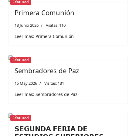
Featured
Previous
Next
Primera Comunión
13 Junio 2026
Visitas: 110
Leer más: Primera Comunión
Featured
Previous
Next
Sembradores de Paz
15 May 2026
Visitas: 131
Leer más: Sembradores de Paz
Featured
Previous
Next
𝗦𝗘𝗚𝗨𝗡𝗗𝗔 𝗙𝗘𝗥𝗜𝗔 𝗗𝗘