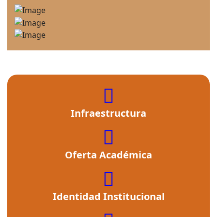
fas
fa-
Infraestructura
building
fas
fa-
Oferta Académica
cross
fas
fa-
Identidad Institucional
user-
graduate