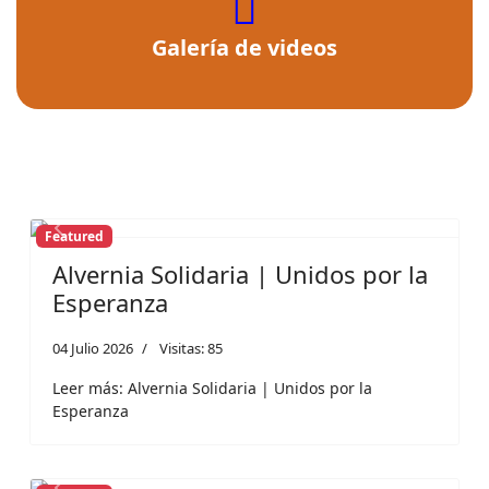
fas
fa-
Galería de videos
video
Featured
Previous
Next
Alvernia Solidaria | Unidos por la
Esperanza
04 Julio 2026
Visitas: 85
Leer más: Alvernia Solidaria | Unidos por la
Esperanza