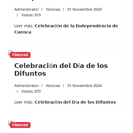
Administrator
Noticias
01 Noviembre 2024
Visitas: 919
Leer más: 𝗖𝗲𝗹𝗲𝗯𝗿𝗮𝗰𝗶ó𝗻 𝗱𝗲 𝗹𝗮 𝗜𝗻𝗱𝗲𝗽𝗲𝗻𝗱𝗲𝗻𝗰𝗶𝗮 𝗱𝗲
𝗖𝘂𝗲𝗻𝗰𝗮
Featured
Previous
Next
𝗖𝗲𝗹𝗲𝗯𝗿𝗮𝗰𝗶ó𝗻 𝗱𝗲𝗹 𝗗í𝗮 𝗱𝗲 𝗹𝗼𝘀
𝗗𝗶𝗳𝘂𝗻𝘁𝗼𝘀
Administrator
Noticias
01 Noviembre 2024
Visitas: 870
Leer más: 𝗖𝗲𝗹𝗲𝗯𝗿𝗮𝗰𝗶ó𝗻 𝗱𝗲𝗹 𝗗í𝗮 𝗱𝗲 𝗹𝗼𝘀 𝗗𝗶𝗳𝘂𝗻𝘁𝗼𝘀
Featured
Previous
Next