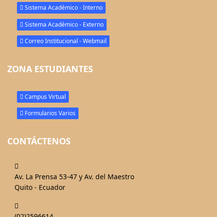
Sistema Académico - Interno
Sistema Académico - Externo
Correo Institucional - Webmail
ZONA ESTUDIANTES
Campus Virtual
Formularios Varios
CONTÁCTENOS
fas
fa-
Av. La Prensa 53-47 y Av. del Maestro
map-
Quito - Ecuador
marked-
fas
alt
fa-
(02)2596614