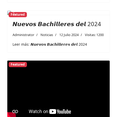
Featured
Previous
Next
𝙉𝙪𝙚𝙫𝙤𝙨 𝘽𝙖𝙘𝙝𝙞𝙡𝙡𝙚𝙧𝙚𝙨 𝙙𝙚𝙡 2024
Administrator
Noticias
12 Julio 2024
Visitas: 1200
Leer más: 𝙉𝙪𝙚𝙫𝙤𝙨 𝘽𝙖𝙘𝙝𝙞𝙡𝙡𝙚𝙧𝙚𝙨 𝙙𝙚𝙡 2024
Featured