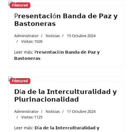
Featured
Previous
Next
P𝗿𝗲𝘀𝗲𝗻𝘁𝗮𝗰𝗶ó𝗻 𝗕𝗮𝗻𝗱𝗮 𝗱𝗲 𝗣𝗮𝘇 𝘆
𝗕𝗮𝘀𝘁𝗼𝗻𝗲𝗿𝗮𝘀
Administrator
Noticias
15 Octubre 2024
Visitas: 1026
Leer más: P𝗿𝗲𝘀𝗲𝗻𝘁𝗮𝗰𝗶ó𝗻 𝗕𝗮𝗻𝗱𝗮 𝗱𝗲 𝗣𝗮𝘇 𝘆
𝗕𝗮𝘀𝘁𝗼𝗻𝗲𝗿𝗮𝘀
Featured
Previous
Next
𝗗í𝗮 𝗱𝗲 𝗹𝗮 𝗜𝗻𝘁𝗲𝗿𝗰𝘂𝗹𝘁𝘂𝗿𝗮𝗹𝗶𝗱𝗮𝗱 𝘆
𝗣𝗹𝘂𝗿𝗶𝗻𝗮𝗰𝗶𝗼𝗻𝗮𝗹𝗶𝗱𝗮𝗱
Administrator
Noticias
11 Octubre 2024
Visitas: 1125
Leer más: 𝗗í𝗮 𝗱𝗲 𝗹𝗮 𝗜𝗻𝘁𝗲𝗿𝗰𝘂𝗹𝘁𝘂𝗿𝗮𝗹𝗶𝗱𝗮𝗱 𝘆