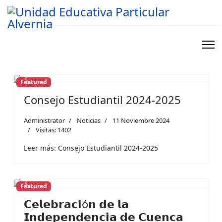
Featured
Previous
Next
Consejo Estudiantil 2024-2025
Administrator
Noticias
11 Noviembre 2024
Visitas: 1402
Leer más: Consejo Estudiantil 2024-2025
Featured
Previous
Next
𝗖𝗲𝗹𝗲𝗯𝗿𝗮𝗰𝗶ó𝗻 𝗱𝗲 𝗹𝗮
𝗜𝗻𝗱𝗲𝗽𝗲𝗻𝗱𝗲𝗻𝗰𝗶𝗮 𝗱𝗲 𝗖𝘂𝗲𝗻𝗰𝗮