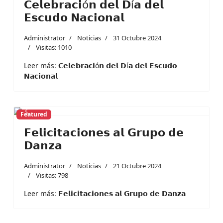
𝗖𝗲𝗹𝗲𝗯𝗿𝗮𝗰𝗶ó𝗻 𝗱𝗲𝗹 𝗗í𝗮 𝗱𝗲𝗹
𝗘𝘀𝗰𝘂𝗱𝗼 𝗡𝗮𝗰𝗶𝗼𝗻𝗮𝗹
Administrator
Noticias
31 Octubre 2024
Visitas: 1010
Leer más: 𝗖𝗲𝗹𝗲𝗯𝗿𝗮𝗰𝗶ó𝗻 𝗱𝗲𝗹 𝗗í𝗮 𝗱𝗲𝗹 𝗘𝘀𝗰𝘂𝗱𝗼
𝗡𝗮𝗰𝗶𝗼𝗻𝗮𝗹
Featured
Previous
Next
𝗙𝗲𝗹𝗶𝗰𝗶𝘁𝗮𝗰𝗶𝗼𝗻𝗲𝘀 𝗮𝗹 𝗚𝗿𝘂𝗽𝗼 𝗱𝗲
𝗗𝗮𝗻𝘇𝗮
Administrator
Noticias
21 Octubre 2024
Visitas: 798
Leer más: 𝗙𝗲𝗹𝗶𝗰𝗶𝘁𝗮𝗰𝗶𝗼𝗻𝗲𝘀 𝗮𝗹 𝗚𝗿𝘂𝗽𝗼 𝗱𝗲 𝗗𝗮𝗻𝘇𝗮