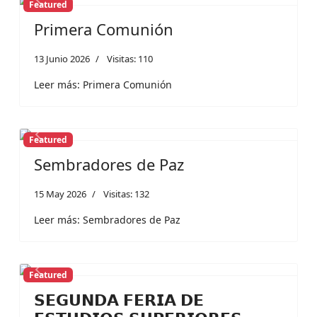
Featured
Previous
Next
Primera Comunión
13 Junio 2026
Visitas: 110
Leer más: Primera Comunión
Featured
Previous
Next
Sembradores de Paz
15 May 2026
Visitas: 132
Leer más: Sembradores de Paz
Featured
Previous
Next
𝗦𝗘𝗚𝗨𝗡𝗗𝗔 𝗙𝗘𝗥𝗜𝗔 𝗗𝗘