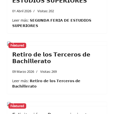
𝗘𝗦𝗧𝗨𝗗𝗜𝗢𝗦 𝗦𝗨𝗣𝗘𝗥𝗜𝗢𝗥𝗘𝗦
01 Abril 2026
Visitas: 202
Leer más: 𝗦𝗘𝗚𝗨𝗡𝗗𝗔 𝗙𝗘𝗥𝗜𝗔 𝗗𝗘 𝗘𝗦𝗧𝗨𝗗𝗜𝗢𝗦
𝗦𝗨𝗣𝗘𝗥𝗜𝗢𝗥𝗘𝗦
Featured
Previous
Next
𝗥𝗲𝘁𝗶𝗿𝗼 𝗱𝗲 𝗹𝗼𝘀 𝗧𝗲𝗿𝗰𝗲𝗿𝗼𝘀 𝗱𝗲
𝗕𝗮𝗰𝗵𝗶𝗹𝗹𝗲𝗿𝗮𝘁𝗼
09 Marzo 2026
Visitas: 269
Leer más: 𝗥𝗲𝘁𝗶𝗿𝗼 𝗱𝗲 𝗹𝗼𝘀 𝗧𝗲𝗿𝗰𝗲𝗿𝗼𝘀 𝗱𝗲
𝗕𝗮𝗰𝗵𝗶𝗹𝗹𝗲𝗿𝗮𝘁𝗼
Featured
Previous
Next