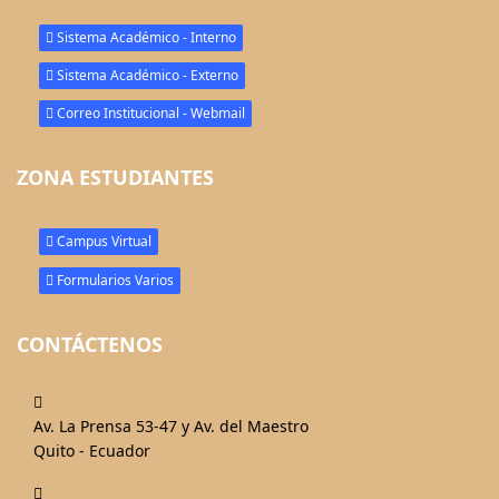
Sistema Académico - Interno
Sistema Académico - Externo
Correo Institucional - Webmail
ZONA ESTUDIANTES
Campus Virtual
Formularios Varios
CONTÁCTENOS
fas
fa-
Av. La Prensa 53-47 y Av. del Maestro
map-
Quito - Ecuador
marked-
fas
alt