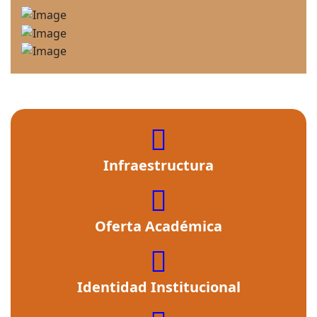
fas
fa-
Infraestructura
building
fas
fa-
Oferta Académica
cross
fas
fa-
Identidad Institucional
user-
graduate