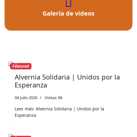
fas
fa-
Galería de videos
video
Featured
Previous
Next
Alvernia Solidaria | Unidos por la
Esperanza
04 Julio 2026
Visitas: 86
Leer más: Alvernia Solidaria | Unidos por la
Esperanza