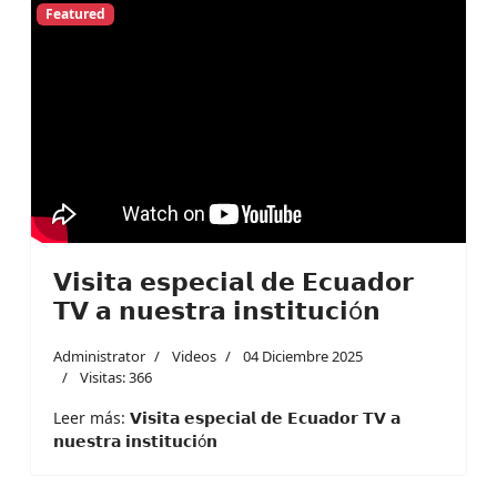
Featured
𝗩𝗶𝘀𝗶𝘁𝗮 𝗲𝘀𝗽𝗲𝗰𝗶𝗮𝗹 𝗱𝗲 𝗘𝗰𝘂𝗮𝗱𝗼𝗿
𝗧𝗩 𝗮 𝗻𝘂𝗲𝘀𝘁𝗿𝗮 𝗶𝗻𝘀𝘁𝗶𝘁𝘂𝗰𝗶ó𝗻
Administrator
Videos
04 Diciembre 2025
Visitas: 366
Leer más: 𝗩𝗶𝘀𝗶𝘁𝗮 𝗲𝘀𝗽𝗲𝗰𝗶𝗮𝗹 𝗱𝗲 𝗘𝗰𝘂𝗮𝗱𝗼𝗿 𝗧𝗩 𝗮
𝗻𝘂𝗲𝘀𝘁𝗿𝗮 𝗶𝗻𝘀𝘁𝗶𝘁𝘂𝗰𝗶ó𝗻