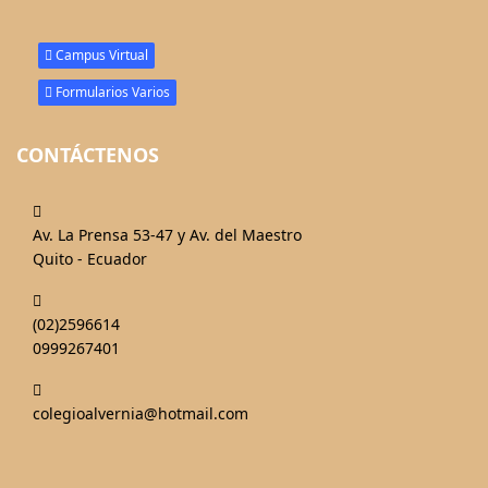
Campus Virtual
Formularios Varios
CONTÁCTENOS
fas
fa-
Av. La Prensa 53-47 y Av. del Maestro
map-
Quito - Ecuador
marked-
fas
alt
fa-
(02)2596614
phone-
0999267401
alt
fas
fa-
colegioalvernia@hotmail.com
mail-
bulk