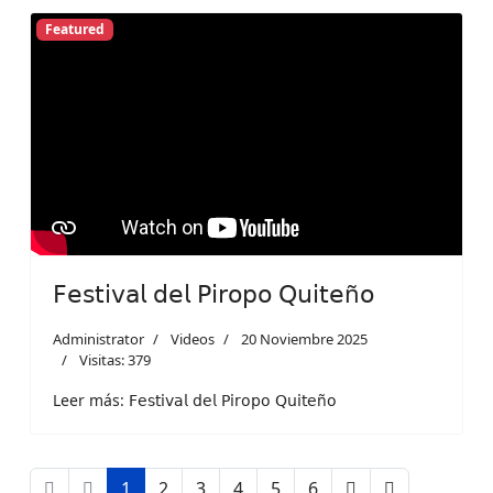
Featured
𝖥𝖾𝗌𝗍𝗂𝗏𝖺𝗅 𝖽𝖾𝗅 𝖯𝗂𝗋𝗈𝗉𝗈 𝖰𝗎𝗂𝗍𝖾ñ𝗈
Administrator
Videos
20 Noviembre 2025
Visitas: 379
Leer más: 𝖥𝖾𝗌𝗍𝗂𝗏𝖺𝗅 𝖽𝖾𝗅 𝖯𝗂𝗋𝗈𝗉𝗈 𝖰𝗎𝗂𝗍𝖾ñ𝗈
1
2
3
4
5
6