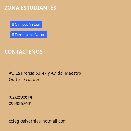
ZONA ESTUDIANTES
Campus Virtual
Formularios Varios
CONTÁCTENOS
fas
fa-
Av. La Prensa 53-47 y Av. del Maestro
map-
Quito - Ecuador
marked-
fas
alt
fa-
(02)2596614
phone-
0999267401
alt
fas
fa-
colegioalvernia@hotmail.com
mail-