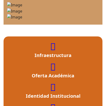
fas
fa-
Infraestructura
building
fas
fa-
Oferta Académica
cross
fas
fa-
Identidad Institucional
user-
graduate