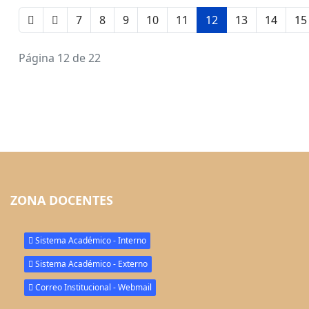
7
8
9
10
11
12
13
14
15
Página 12 de 22
ZONA DOCENTES
Sistema Académico - Interno
Sistema Académico - Externo
Correo Institucional - Webmail