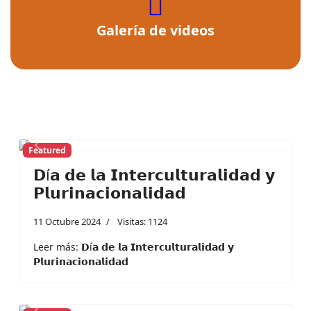
fas
fa-
Galería de videos
video
Featured
Previous
Next
𝗗í𝗮 𝗱𝗲 𝗹𝗮 𝗜𝗻𝘁𝗲𝗿𝗰𝘂𝗹𝘁𝘂𝗿𝗮𝗹𝗶𝗱𝗮𝗱 𝘆
𝗣𝗹𝘂𝗿𝗶𝗻𝗮𝗰𝗶𝗼𝗻𝗮𝗹𝗶𝗱𝗮𝗱
11 Octubre 2024
Visitas: 1124
Leer más: 𝗗í𝗮 𝗱𝗲 𝗹𝗮 𝗜𝗻𝘁𝗲𝗿𝗰𝘂𝗹𝘁𝘂𝗿𝗮𝗹𝗶𝗱𝗮𝗱 𝘆
𝗣𝗹𝘂𝗿𝗶𝗻𝗮𝗰𝗶𝗼𝗻𝗮𝗹𝗶𝗱𝗮𝗱