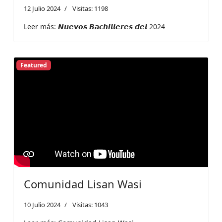
12 Julio 2024
Visitas: 1198
Leer más: 𝙉𝙪𝙚𝙫𝙤𝙨 𝘽𝙖𝙘𝙝𝙞𝙡𝙡𝙚𝙧𝙚𝙨 𝙙𝙚𝙡 2024
Featured
Comunidad Lisan Wasi
10 Julio 2024
Visitas: 1043