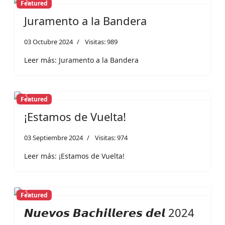
Featured
Previous
Next
Juramento a la Bandera
03 Octubre 2024
Visitas: 989
Leer más: Juramento a la Bandera
Featured
Previous
Next
¡Estamos de Vuelta!
03 Septiembre 2024
Visitas: 974
Leer más: ¡Estamos de Vuelta!
Featured
Previous
Next
𝙉𝙪𝙚𝙫𝙤𝙨 𝘽𝙖𝙘𝙝𝙞𝙡𝙡𝙚𝙧𝙚𝙨 𝙙𝙚𝙡 2024