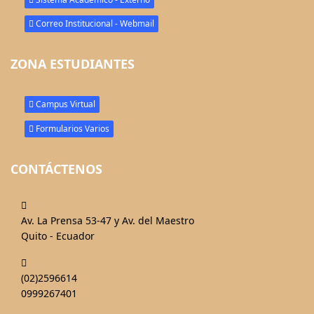
Correo Institucional - Webmail
ZONA ESTUDIANTES
Campus Virtual
Formularios Varios
CONTÁCTENOS
fas
fa-
Av. La Prensa 53-47 y Av. del Maestro
map-
Quito - Ecuador
marked-
fas
alt
fa-
(02)2596614
phone-
0999267401
alt