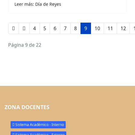
Leer más: Día de Reyes
4
5
6
7
8
9
10
11
12
Página 9 de 22
ZONA DOCENTES
Sistema Académico - Interno
Sistema Académico - Externo