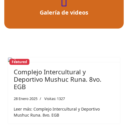
fas
fa-
Galería de videos
video
Featured
Previous
Next
Complejo Intercultural y
Deportivo Mushuc Runa. 8vo.
EGB
28 Enero 2025
Visitas: 1327
Leer más: Complejo Intercultural y Deportivo
Mushuc Runa. 8vo. EGB