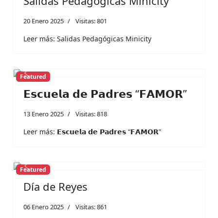
Salidas Pedagógicas Minicity
20 Enero 2025
Visitas: 801
Leer más: Salidas Pedagógicas Minicity
Featured
Previous
Next
𝗘𝘀𝗰𝘂𝗲𝗹𝗮 𝗱𝗲 𝗣𝗮𝗱𝗿𝗲𝘀 “𝗙𝗔𝗠𝗢𝗥”
13 Enero 2025
Visitas: 818
Leer más: 𝗘𝘀𝗰𝘂𝗲𝗹𝗮 𝗱𝗲 𝗣𝗮𝗱𝗿𝗲𝘀 “𝗙𝗔𝗠𝗢𝗥”
Featured
Previous
Next
Día de Reyes
06 Enero 2025
Visitas: 861