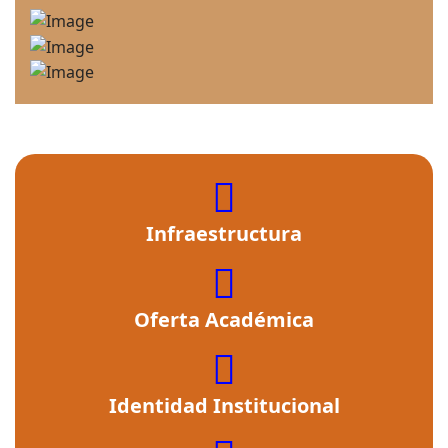
fas
fa-
Infraestructura
building
fas
fa-
Oferta Académica
cross
fas
fa-
Identidad Institucional
user-
graduate