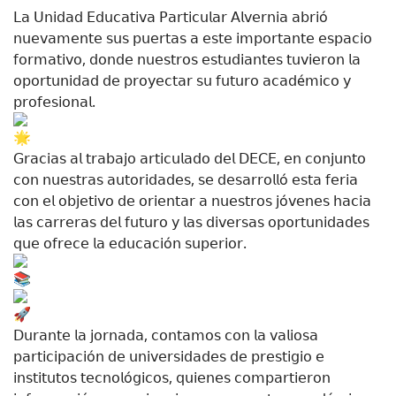
𝖫𝖺 𝖴𝗇𝗂𝖽𝖺𝖽 𝖤𝖽𝗎𝖼𝖺𝗍𝗂𝗏𝖺 𝖯𝖺𝗋𝗍𝗂𝖼𝗎𝗅𝖺𝗋 𝖠𝗅𝗏𝖾𝗋𝗇𝗂𝖺 𝖺𝖻𝗋𝗂ó
𝗇𝗎𝖾𝗏𝖺𝗆𝖾𝗇𝗍𝖾 𝗌𝗎𝗌 𝗉𝗎𝖾𝗋𝗍𝖺𝗌 𝖺 𝖾𝗌𝗍𝖾 𝗂𝗆𝗉𝗈𝗋𝗍𝖺𝗇𝗍𝖾 𝖾𝗌𝗉𝖺𝖼𝗂𝗈
𝖿𝗈𝗋𝗆𝖺𝗍𝗂𝗏𝗈, 𝖽𝗈𝗇𝖽𝖾 𝗇𝗎𝖾𝗌𝗍𝗋𝗈𝗌 𝖾𝗌𝗍𝗎𝖽𝗂𝖺𝗇𝗍𝖾𝗌 𝗍𝗎𝗏𝗂𝖾𝗋𝗈𝗇 𝗅𝖺
𝗈𝗉𝗈𝗋𝗍𝗎𝗇𝗂𝖽𝖺𝖽 𝖽𝖾 𝗉𝗋𝗈𝗒𝖾𝖼𝗍𝖺𝗋 𝗌𝗎 𝖿𝗎𝗍𝗎𝗋𝗈 𝖺𝖼𝖺𝖽é𝗆𝗂𝖼𝗈 𝗒
𝗉𝗋𝗈𝖿𝖾𝗌𝗂𝗈𝗇𝖺𝗅.
𝖦𝗋𝖺𝖼𝗂𝖺𝗌 𝖺𝗅 𝗍𝗋𝖺𝖻𝖺𝗃𝗈 𝖺𝗋𝗍𝗂𝖼𝗎𝗅𝖺𝖽𝗈 𝖽𝖾𝗅 𝖣𝖤𝖢𝖤, 𝖾𝗇 𝖼𝗈𝗇𝗃𝗎𝗇𝗍𝗈
𝖼𝗈𝗇 𝗇𝗎𝖾𝗌𝗍𝗋𝖺𝗌 𝖺𝗎𝗍𝗈𝗋𝗂𝖽𝖺𝖽𝖾𝗌, 𝗌𝖾 𝖽𝖾𝗌𝖺𝗋𝗋𝗈𝗅𝗅ó 𝖾𝗌𝗍𝖺 𝖿𝖾𝗋𝗂𝖺
𝖼𝗈𝗇 𝖾𝗅 𝗈𝖻𝗃𝖾𝗍𝗂𝗏𝗈 𝖽𝖾 𝗈𝗋𝗂𝖾𝗇𝗍𝖺𝗋 𝖺 𝗇𝗎𝖾𝗌𝗍𝗋𝗈𝗌 𝗃ó𝗏𝖾𝗇𝖾𝗌 𝗁𝖺𝖼𝗂𝖺
𝗅𝖺𝗌 𝖼𝖺𝗋𝗋𝖾𝗋𝖺𝗌 𝖽𝖾𝗅 𝖿𝗎𝗍𝗎𝗋𝗈 𝗒 𝗅𝖺𝗌 𝖽𝗂𝗏𝖾𝗋𝗌𝖺𝗌 𝗈𝗉𝗈𝗋𝗍𝗎𝗇𝗂𝖽𝖺𝖽𝖾𝗌
𝗊𝗎𝖾 𝗈𝖿𝗋𝖾𝖼𝖾 𝗅𝖺 𝖾𝖽𝗎𝖼𝖺𝖼𝗂ó𝗇 𝗌𝗎𝗉𝖾𝗋𝗂𝗈𝗋.
𝖣𝗎𝗋𝖺𝗇𝗍𝖾 𝗅𝖺 𝗃𝗈𝗋𝗇𝖺𝖽𝖺, 𝖼𝗈𝗇𝗍𝖺𝗆𝗈𝗌 𝖼𝗈𝗇 𝗅𝖺 𝗏𝖺𝗅𝗂𝗈𝗌𝖺
𝗉𝖺𝗋𝗍𝗂𝖼𝗂𝗉𝖺𝖼𝗂ó𝗇 𝖽𝖾 𝗎𝗇𝗂𝗏𝖾𝗋𝗌𝗂𝖽𝖺𝖽𝖾𝗌 𝖽𝖾 𝗉𝗋𝖾𝗌𝗍𝗂𝗀𝗂𝗈 𝖾
𝗂𝗇𝗌𝗍𝗂𝗍𝗎𝗍𝗈𝗌 𝗍𝖾𝖼𝗇𝗈𝗅ó𝗀𝗂𝖼𝗈𝗌, 𝗊𝗎𝗂𝖾𝗇𝖾𝗌 𝖼𝗈𝗆𝗉𝖺𝗋𝗍𝗂𝖾𝗋𝗈𝗇