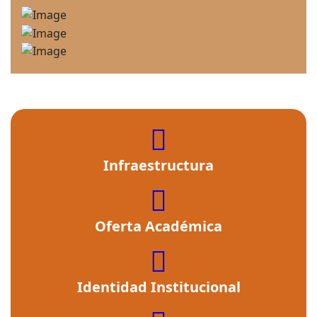
fas
fa-
Infraestructura
building
fas
fa-
Oferta Académica
cross
fas
fa-
Identidad Institucional
user-
graduate