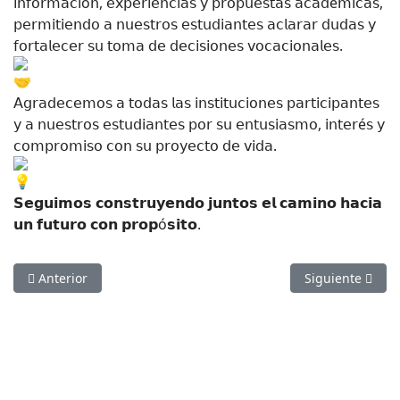
𝗂𝗇𝖿𝗈𝗋𝗆𝖺𝖼𝗂ó𝗇, 𝖾𝗑𝗉𝖾𝗋𝗂𝖾𝗇𝖼𝗂𝖺𝗌 𝗒 𝗉𝗋𝗈𝗉𝗎𝖾𝗌𝗍𝖺𝗌 𝖺𝖼𝖺𝖽é𝗆𝗂𝖼𝖺𝗌,
𝗉𝖾𝗋𝗆𝗂𝗍𝗂𝖾𝗇𝖽𝗈 𝖺 𝗇𝗎𝖾𝗌𝗍𝗋𝗈𝗌 𝖾𝗌𝗍𝗎𝖽𝗂𝖺𝗇𝗍𝖾𝗌 𝖺𝖼𝗅𝖺𝗋𝖺𝗋 𝖽𝗎𝖽𝖺𝗌 𝗒
𝖿𝗈𝗋𝗍𝖺𝗅𝖾𝖼𝖾𝗋 𝗌𝗎 𝗍𝗈𝗆𝖺 𝖽𝖾 𝖽𝖾𝖼𝗂𝗌𝗂𝗈𝗇𝖾𝗌 𝗏𝗈𝖼𝖺𝖼𝗂𝗈𝗇𝖺𝗅𝖾𝗌.
𝖠𝗀𝗋𝖺𝖽𝖾𝖼𝖾𝗆𝗈𝗌 𝖺 𝗍𝗈𝖽𝖺𝗌 𝗅𝖺𝗌 𝗂𝗇𝗌𝗍𝗂𝗍𝗎𝖼𝗂𝗈𝗇𝖾𝗌 𝗉𝖺𝗋𝗍𝗂𝖼𝗂𝗉𝖺𝗇𝗍𝖾𝗌
𝗒 𝖺 𝗇𝗎𝖾𝗌𝗍𝗋𝗈𝗌 𝖾𝗌𝗍𝗎𝖽𝗂𝖺𝗇𝗍𝖾𝗌 𝗉𝗈𝗋 𝗌𝗎 𝖾𝗇𝗍𝗎𝗌𝗂𝖺𝗌𝗆𝗈, 𝗂𝗇𝗍𝖾𝗋é𝗌 𝗒
𝖼𝗈𝗆𝗉𝗋𝗈𝗆𝗂𝗌𝗈 𝖼𝗈𝗇 𝗌𝗎 𝗉𝗋𝗈𝗒𝖾𝖼𝗍𝗈 𝖽𝖾 𝗏𝗂𝖽𝖺.
𝗦𝗲𝗴𝘂𝗶𝗺𝗼𝘀 𝗰𝗼𝗻𝘀𝘁𝗿𝘂𝘆𝗲𝗻𝗱𝗼 𝗷𝘂𝗻𝘁𝗼𝘀 𝗲𝗹 𝗰𝗮𝗺𝗶𝗻𝗼 𝗵𝗮𝗰𝗶𝗮
𝘂𝗻 𝗳𝘂𝘁𝘂𝗿𝗼 𝗰𝗼𝗻 𝗽𝗿𝗼𝗽ó𝘀𝗶𝘁𝗼.
Artículo anterior: Sembradores de Paz
Artículo siguiente: 𝗥
Anterior
Siguiente