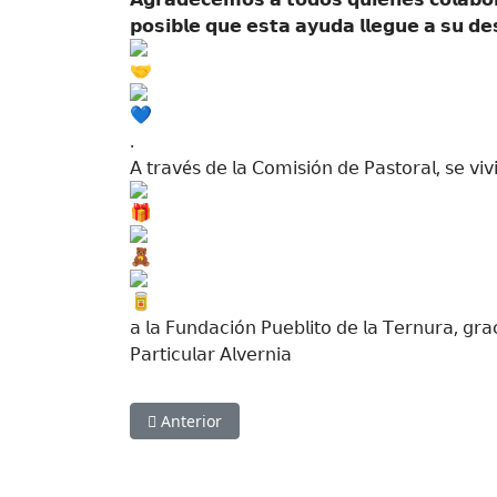
𝗽𝗼𝘀𝗶𝗯𝗹𝗲 𝗾𝘂𝗲 𝗲𝘀𝘁𝗮 𝗮𝘆𝘂𝗱𝗮 𝗹𝗹𝗲𝗴𝘂𝗲 𝗮 𝘀𝘂 𝗱𝗲
.
𝖠 𝗍𝗋𝖺𝗏é𝗌 𝖽𝖾 𝗅𝖺 𝖢𝗈𝗆𝗂𝗌𝗂ó𝗇 𝖽𝖾 𝖯𝖺𝗌𝗍𝗈𝗋𝖺𝗅, 𝗌𝖾 𝗏𝗂𝗏
𝖺 𝗅𝖺 𝖥𝗎𝗇𝖽𝖺𝖼𝗂ó𝗇 𝖯𝗎𝖾𝖻𝗅𝗂𝗍𝗈 𝖽𝖾 𝗅𝖺 𝖳𝖾𝗋𝗇𝗎𝗋𝖺, 𝗀𝗋
𝖯𝖺𝗋𝗍𝗂𝖼𝗎𝗅𝖺𝗋 𝖠𝗅𝗏𝖾𝗋𝗇𝗂𝖺
Artículo anterior: Felicitación y Reconocimiento
Anterior