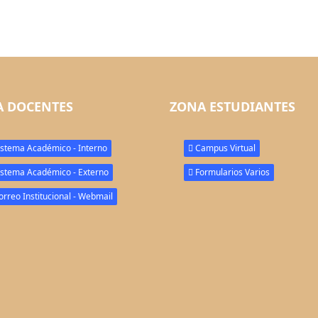
 DOCENTES
ZONA ESTUDIANTES
stema Académico - Interno
Campus Virtual
stema Académico - Externo
Formularios Varios
rreo Institucional - Webmail