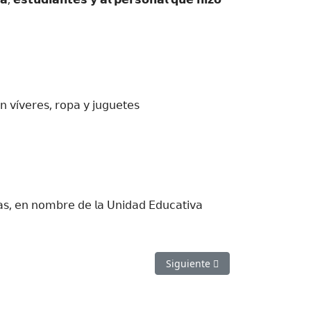
𝗇 𝗏í𝗏𝖾𝗋𝖾𝗌, 𝗋𝗈𝗉𝖺 𝗒 𝗃𝗎𝗀𝗎𝖾𝗍𝖾𝗌
ñ𝖺𝗌, 𝖾𝗇 𝗇𝗈𝗆𝖻𝗋𝖾 𝖽𝖾 𝗅𝖺 𝖴𝗇𝗂𝖽𝖺𝖽 𝖤𝖽𝗎𝖼𝖺𝗍𝗂𝗏𝖺
Artículo siguiente: Orgullo Alv
Siguiente