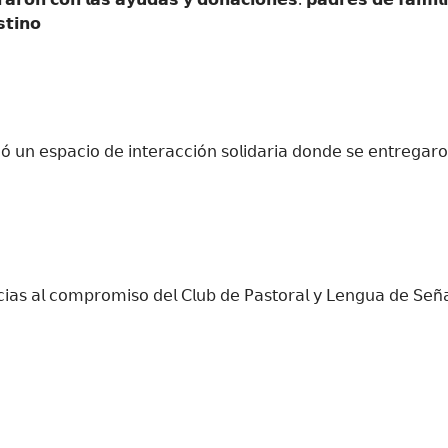
𝘁𝗶𝗻𝗼
𝗂ó 𝗎𝗇 𝖾𝗌𝗉𝖺𝖼𝗂𝗈 𝖽𝖾 𝗂𝗇𝗍𝖾𝗋𝖺𝖼𝖼𝗂ó𝗇 𝗌𝗈𝗅𝗂𝖽𝖺𝗋𝗂𝖺 𝖽𝗈𝗇𝖽𝖾 𝗌𝖾 𝖾𝗇𝗍𝗋𝖾𝗀𝖺𝗋
𝖺𝖼𝗂𝖺𝗌 𝖺𝗅 𝖼𝗈𝗆𝗉𝗋𝗈𝗆𝗂𝗌𝗈 𝖽𝖾𝗅 𝖢𝗅𝗎𝖻 𝖽𝖾 𝖯𝖺𝗌𝗍𝗈𝗋𝖺𝗅 𝗒 𝖫𝖾𝗇𝗀𝗎𝖺 𝖽𝖾 𝖲𝖾