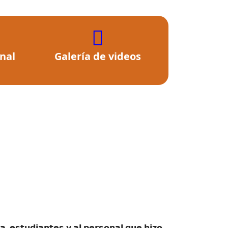
fas
fa-
onal
Galería de videos
video
Next
, 𝗲𝘀𝘁𝘂𝗱𝗶𝗮𝗻𝘁𝗲𝘀 𝘆 𝗮𝗹 𝗽𝗲𝗿𝘀𝗼𝗻𝗮𝗹 𝗾𝘂𝗲 𝗵𝗶𝘇𝗼