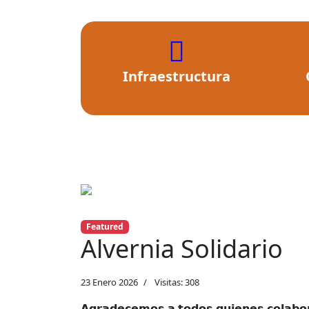
fas
fa-
Infraestructura
building
Previous
Featured
Alvernia Solidario
23 Enero 2026
Visitas: 308
𝗔𝗴𝗿𝗮𝗱𝗲𝗰𝗲𝗺𝗼𝘀 𝗮 𝘁𝗼𝗱𝗼𝘀 𝗾𝘂𝗶𝗲𝗻𝗲𝘀 𝗰𝗼𝗹𝗮𝗯𝗼𝗿