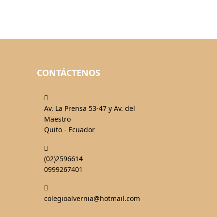
CONTÁCTENOS
fas
fa-
Av. La Prensa 53-47 y Av. del
map-
Maestro
marked-
Quito - Ecuador
alt
fas
fa-
(02)2596614
phone-
0999267401
alt
fas
fa-
colegioalvernia@hotmail.com
mail-