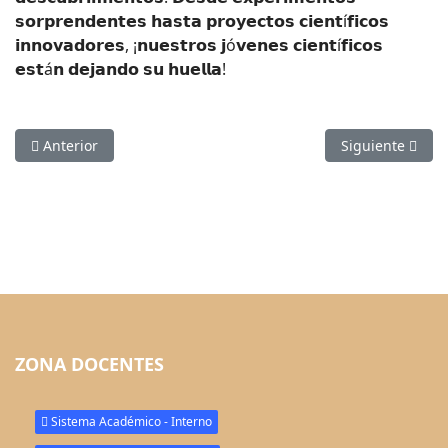
𝘀𝗼𝗿𝗽𝗿𝗲𝗻𝗱𝗲𝗻𝘁𝗲𝘀 𝗵𝗮𝘀𝘁𝗮 𝗽𝗿𝗼𝘆𝗲𝗰𝘁𝗼𝘀 𝗰𝗶𝗲𝗻𝘁í𝗳𝗶𝗰𝗼𝘀
𝗶𝗻𝗻𝗼𝘃𝗮𝗱𝗼𝗿𝗲𝘀, ¡𝗻𝘂𝗲𝘀𝘁𝗿𝗼𝘀 𝗷ó𝘃𝗲𝗻𝗲𝘀 𝗰𝗶𝗲𝗻𝘁í𝗳𝗶𝗰𝗼𝘀
𝗲𝘀𝘁á𝗻 𝗱𝗲𝗷𝗮𝗻𝗱𝗼 𝘀𝘂 𝗵𝘂𝗲𝗹𝗹𝗮!
Artículo anterior: Alvernia Canta al Amor
Artículo siguie
Anterior
Siguiente
ZONA DOCENTES
Sistema Académico - Interno