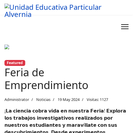
Previous
Next
Featured
Feria de
Emprendimiento
Administrator
Noticias
19 May 2024
Visitas: 1127
¡𝗟𝗮 𝗰𝗶𝗲𝗻𝗰𝗶𝗮 𝗰𝗼𝗯𝗿𝗮 𝘃𝗶𝗱𝗮 𝗲𝗻 𝗻𝘂𝗲𝘀𝘁𝗿𝗮 𝗙𝗲𝗿𝗶𝗮! 𝗘𝘅𝗽𝗹𝗼𝗿𝗮
𝗹𝗼𝘀 𝘁𝗿𝗮𝗯𝗮𝗷𝗼𝘀 𝗶𝗻𝘃𝗲𝘀𝘁𝗶𝗴𝗮𝘁𝗶𝘃𝗼𝘀 𝗿𝗲𝗮𝗹𝗶𝘇𝗮𝗱𝗼𝘀 𝗽𝗼𝗿
𝗻𝘂𝗲𝘀𝘁𝗿𝗼𝘀 𝗲𝘀𝘁𝘂𝗱𝗶𝗮𝗻𝘁𝗲𝘀 𝘆 𝗺𝗮𝗿𝗮𝘃í𝗹𝗹𝗮𝘁𝗲 𝗰𝗼𝗻 𝘀𝘂𝘀
𝗱𝗲𝘀𝗰𝘂𝗯𝗿𝗶𝗺𝗶𝗲𝗻𝘁𝗼𝘀. 𝗗𝗲𝘀𝗱𝗲 𝗲𝘅𝗽𝗲𝗿𝗶𝗺𝗲𝗻𝘁𝗼𝘀