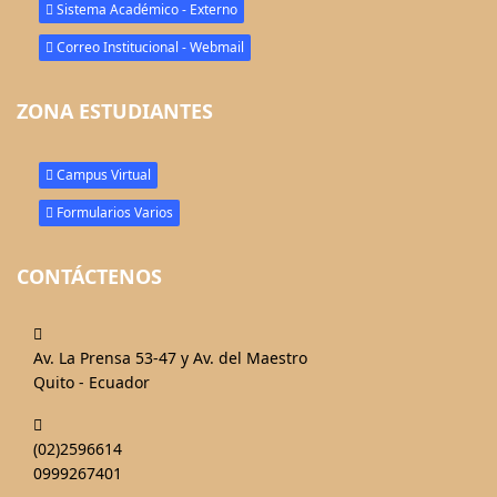
Sistema Académico - Externo
Correo Institucional - Webmail
ZONA ESTUDIANTES
Campus Virtual
Formularios Varios
CONTÁCTENOS
fas
fa-
Av. La Prensa 53-47 y Av. del Maestro
map-
Quito - Ecuador
marked-
fas
alt
fa-
(02)2596614
phone-
0999267401
alt