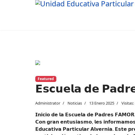
Previous
Featured
𝗘𝘀𝗰𝘂𝗲𝗹𝗮 𝗱𝗲 𝗣𝗮𝗱
Administrator
Noticias
13 Enero 2025
Visitas:
𝗜𝗻𝗶𝗰𝗶𝗼 𝗱𝗲 𝗹𝗮 𝗘𝘀𝗰𝘂𝗲𝗹𝗮 𝗱𝗲 𝗣𝗮𝗱𝗿𝗲𝘀 𝗙𝗔𝗠𝗢𝗥 
𝗖𝗼𝗻 𝗴𝗿𝗮𝗻 𝗲𝗻𝘁𝘂𝘀𝗶𝗮𝘀𝗺𝗼, 𝗹𝗲𝘀 𝗶𝗻𝗳𝗼𝗿𝗺𝗮𝗺𝗼𝘀
𝗘𝗱𝘂𝗰𝗮𝘁𝗶𝘃𝗮 𝗣𝗮𝗿𝘁𝗶𝗰𝘂𝗹𝗮𝗿 𝗔𝗹𝘃𝗲𝗿𝗻𝗶𝗮. 𝗘𝘀𝘁𝗲 