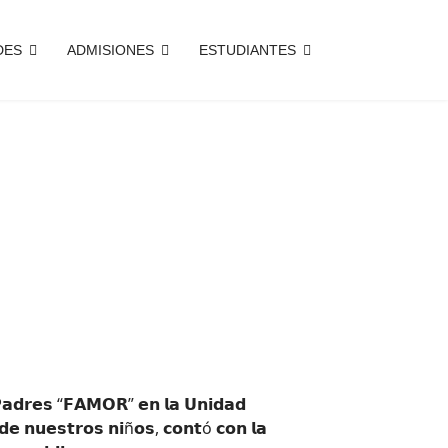
DES
ADMISIONES
ESTUDIANTES
Next
 𝗣𝗮𝗱𝗿𝗲𝘀 “𝗙𝗔𝗠𝗢𝗥” 𝗲𝗻 𝗹𝗮 𝗨𝗻𝗶𝗱𝗮𝗱
 𝗱𝗲 𝗻𝘂𝗲𝘀𝘁𝗿𝗼𝘀 𝗻𝗶ñ𝗼𝘀, 𝗰𝗼𝗻𝘁ó 𝗰𝗼𝗻 𝗹𝗮