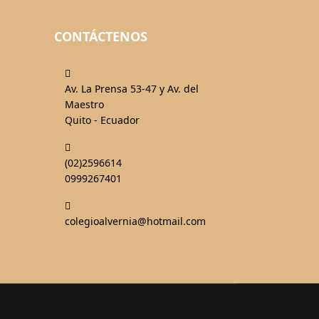
CONTÁCTENOS
fas
fa-
Av. La Prensa 53-47 y Av. del
map-
Maestro
marked-
Quito - Ecuador
alt
fas
fa-
(02)2596614
phone-
0999267401
alt
fas
fa-
colegioalvernia@hotmail.com
mail-
bulk