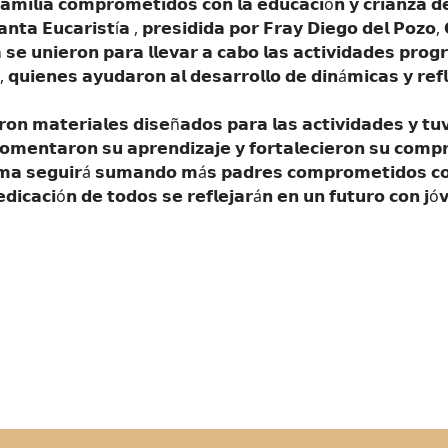
𝗳𝗮𝗺𝗶𝗹𝗶𝗮 𝗰𝗼𝗺𝗽𝗿𝗼𝗺𝗲𝘁𝗶𝗱𝗼𝘀 𝗰𝗼𝗻 𝗹𝗮 𝗲𝗱𝘂𝗰𝗮𝗰𝗶ó𝗻 𝘆 𝗰𝗿𝗶𝗮𝗻𝘇𝗮 𝗱
𝗮𝗻𝘁𝗮 𝗘𝘂𝗰𝗮𝗿𝗶𝘀𝘁í𝗮 , 𝗽𝗿𝗲𝘀𝗶𝗱𝗶𝗱𝗮 𝗽𝗼𝗿 𝗙𝗿𝗮𝘆 𝗗𝗶𝗲𝗴𝗼 𝗱𝗲𝗹 𝗣𝗼𝘇𝗼,
 𝘀𝗲 𝘂𝗻𝗶𝗲𝗿𝗼𝗻 𝗽𝗮𝗿𝗮 𝗹𝗹𝗲𝘃𝗮𝗿 𝗮 𝗰𝗮𝗯𝗼 𝗹𝗮𝘀 𝗮𝗰𝘁𝗶𝘃𝗶𝗱𝗮𝗱𝗲𝘀 𝗽𝗿𝗼𝗴
𝘀, 𝗾𝘂𝗶𝗲𝗻𝗲𝘀 𝗮𝘆𝘂𝗱𝗮𝗿𝗼𝗻 𝗮𝗹 𝗱𝗲𝘀𝗮𝗿𝗿𝗼𝗹𝗹𝗼 𝗱𝗲 𝗱𝗶𝗻á𝗺𝗶𝗰𝗮𝘀 𝘆 𝗿𝗲
𝗿𝗼𝗻 𝗺𝗮𝘁𝗲𝗿𝗶𝗮𝗹𝗲𝘀 𝗱𝗶𝘀𝗲ñ𝗮𝗱𝗼𝘀 𝗽𝗮𝗿𝗮 𝗹𝗮𝘀 𝗮𝗰𝘁𝗶𝘃𝗶𝗱𝗮𝗱𝗲𝘀 𝘆 𝘁𝘂
𝗳𝗼𝗺𝗲𝗻𝘁𝗮𝗿𝗼𝗻 𝘀𝘂 𝗮𝗽𝗿𝗲𝗻𝗱𝗶𝘇𝗮𝗷𝗲 𝘆 𝗳𝗼𝗿𝘁𝗮𝗹𝗲𝗰𝗶𝗲𝗿𝗼𝗻 𝘀𝘂 𝗰𝗼𝗺𝗽
𝗺𝗮 𝘀𝗲𝗴𝘂𝗶𝗿á 𝘀𝘂𝗺𝗮𝗻𝗱𝗼 𝗺á𝘀 𝗽𝗮𝗱𝗿𝗲𝘀 𝗰𝗼𝗺𝗽𝗿𝗼𝗺𝗲𝘁𝗶𝗱𝗼𝘀 𝗰𝗼𝗻 
𝗱𝗶𝗰𝗮𝗰𝗶ó𝗻 𝗱𝗲 𝘁𝗼𝗱𝗼𝘀 𝘀𝗲 𝗿𝗲𝗳𝗹𝗲𝗷𝗮𝗿á𝗻 𝗲𝗻 𝘂𝗻 𝗳𝘂𝘁𝘂𝗿𝗼 𝗰𝗼𝗻 𝗷ó