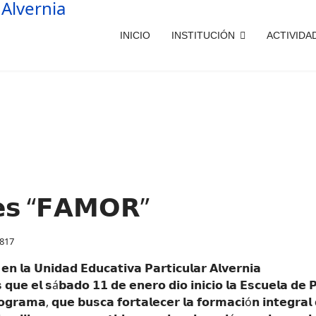
INICIO
INSTITUCIÓN
ACTIVIDA
𝗲𝘀 “𝗙𝗔𝗠𝗢𝗥”
 817
𝗻 𝗹𝗮 𝗨𝗻𝗶𝗱𝗮𝗱 𝗘𝗱𝘂𝗰𝗮𝘁𝗶𝘃𝗮 𝗣𝗮𝗿𝘁𝗶𝗰𝘂𝗹𝗮𝗿 𝗔𝗹𝘃𝗲𝗿𝗻𝗶𝗮
 𝗾𝘂𝗲 𝗲𝗹 𝘀á𝗯𝗮𝗱𝗼 𝟭𝟭 𝗱𝗲 𝗲𝗻𝗲𝗿𝗼 𝗱𝗶𝗼 𝗶𝗻𝗶𝗰𝗶𝗼 𝗹𝗮 𝗘𝘀𝗰𝘂𝗲𝗹𝗮 𝗱𝗲
𝗿𝗼𝗴𝗿𝗮𝗺𝗮, 𝗾𝘂𝗲 𝗯𝘂𝘀𝗰𝗮 𝗳𝗼𝗿𝘁𝗮𝗹𝗲𝗰𝗲𝗿 𝗹𝗮 𝗳𝗼𝗿𝗺𝗮𝗰𝗶ó𝗻 𝗶𝗻𝘁𝗲𝗴𝗿𝗮