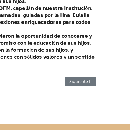
 𝘀𝘂𝘀 𝗵𝗶𝗷𝗼𝘀.
 𝗢𝗙𝗠, 𝗰𝗮𝗽𝗲𝗹𝗹á𝗻 𝗱𝗲 𝗻𝘂𝗲𝘀𝘁𝗿𝗮 𝗶𝗻𝘀𝘁𝗶𝘁𝘂𝗰𝗶ó𝗻.
𝗿𝗮𝗺𝗮𝗱𝗮𝘀, 𝗴𝘂𝗶𝗮𝗱𝗮𝘀 𝗽𝗼𝗿 𝗹𝗮 𝗛𝗻𝗮. 𝗘𝘂𝗹𝗮𝗹𝗶𝗮
𝗹𝗲𝘅𝗶𝗼𝗻𝗲𝘀 𝗲𝗻𝗿𝗶𝗾𝘂𝗲𝗰𝗲𝗱𝗼𝗿𝗮𝘀 𝗽𝗮𝗿𝗮 𝘁𝗼𝗱𝗼𝘀
𝘃𝗶𝗲𝗿𝗼𝗻 𝗹𝗮 𝗼𝗽𝗼𝗿𝘁𝘂𝗻𝗶𝗱𝗮𝗱 𝗱𝗲 𝗰𝗼𝗻𝗼𝗰𝗲𝗿𝘀𝗲 𝘆
𝗿𝗼𝗺𝗶𝘀𝗼 𝗰𝗼𝗻 𝗹𝗮 𝗲𝗱𝘂𝗰𝗮𝗰𝗶ó𝗻 𝗱𝗲 𝘀𝘂𝘀 𝗵𝗶𝗷𝗼𝘀.
𝗹𝗮 𝗳𝗼𝗿𝗺𝗮𝗰𝗶ó𝗻 𝗱𝗲 𝘀𝘂𝘀 𝗵𝗶𝗷𝗼𝘀, 𝘆
𝗲𝗻𝗲𝘀 𝗰𝗼𝗻 𝘀ó𝗹𝗶𝗱𝗼𝘀 𝘃𝗮𝗹𝗼𝗿𝗲𝘀 𝘆 𝘂𝗻 𝘀𝗲𝗻𝘁𝗶𝗱𝗼
Artículo siguiente: Día de Reye
Siguiente