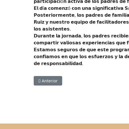
𝗽𝗮𝗿𝘁𝗶𝗰𝗶𝗽𝗮𝗰𝗶ó𝗻 𝗮𝗰𝘁𝗶𝘃𝗮 𝗱𝗲 𝗹𝗼𝘀 𝗽𝗮𝗱𝗿𝗲𝘀 𝗱𝗲 
𝗘𝗹 𝗱í𝗮 𝗰𝗼𝗺𝗲𝗻𝘇ó 𝗰𝗼𝗻 𝘂𝗻𝗮 𝘀𝗶𝗴𝗻𝗶𝗳𝗶𝗰𝗮𝘁𝗶𝘃𝗮 𝗦
𝗣𝗼𝘀𝘁𝗲𝗿𝗶𝗼𝗿𝗺𝗲𝗻𝘁𝗲, 𝗹𝗼𝘀 𝗽𝗮𝗱𝗿𝗲𝘀 𝗱𝗲 𝗳𝗮𝗺𝗶𝗹𝗶𝗮
𝗥𝘂𝗶𝘇 𝘆 𝗻𝘂𝗲𝘀𝘁𝗿𝗼 𝗲𝗾𝘂𝗶𝗽𝗼 𝗱𝗲 𝗳𝗮𝗰𝗶𝗹𝗶𝘁𝗮𝗱𝗼𝗿𝗲
𝗹𝗼𝘀 𝗮𝘀𝗶𝘀𝘁𝗲𝗻𝘁𝗲𝘀.
𝗗𝘂𝗿𝗮𝗻𝘁𝗲 𝗹𝗮 𝗷𝗼𝗿𝗻𝗮𝗱𝗮, 𝗹𝗼𝘀 𝗽𝗮𝗱𝗿𝗲𝘀 𝗿𝗲𝗰𝗶𝗯𝗶
𝗰𝗼𝗺𝗽𝗮𝗿𝘁𝗶𝗿 𝘃𝗮𝗹𝗶𝗼𝘀𝗮𝘀 𝗲𝘅𝗽𝗲𝗿𝗶𝗲𝗻𝗰𝗶𝗮𝘀 𝗾𝘂𝗲 
𝗘𝘀𝘁𝗮𝗺𝗼𝘀 𝘀𝗲𝗴𝘂𝗿𝗼𝘀 𝗱𝗲 𝗾𝘂𝗲 𝗲𝘀𝘁𝗲 𝗽𝗿𝗼𝗴𝗿𝗮
𝗰𝗼𝗻𝗳𝗶𝗮𝗺𝗼𝘀 𝗲𝗻 𝗾𝘂𝗲 𝗹𝗼𝘀 𝗲𝘀𝗳𝘂𝗲𝗿𝘇𝗼𝘀 𝘆 𝗹𝗮 𝗱
𝗱𝗲 𝗿𝗲𝘀𝗽𝗼𝗻𝘀𝗮𝗯𝗶𝗹𝗶𝗱𝗮𝗱.
Artículo anterior: Salidas Pedagógicas Minicity
Anterior