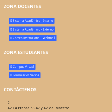
ZONA DOCENTES
Sistema Académico - Interno
Sistema Académico - Externo
Correo Institucional - Webmail
ZONA ESTUDIANTES
Campus Virtual
Formularios Varios
CONTÁCTENOS
fas
fa-
Av. La Prensa 53-47 y Av. del Maestro