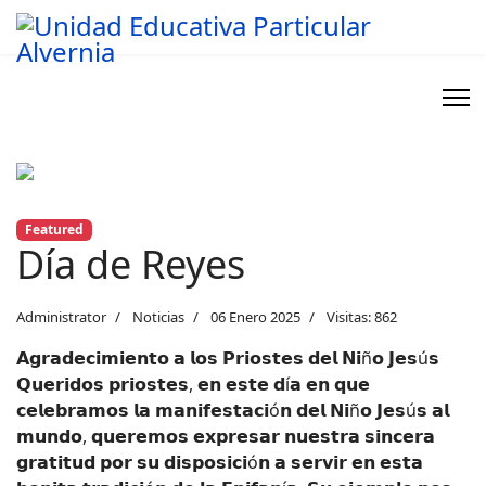
Previous
Next
Featured
Día de Reyes
Administrator
Noticias
06 Enero 2025
Visitas: 862
𝗔𝗴𝗿𝗮𝗱𝗲𝗰𝗶𝗺𝗶𝗲𝗻𝘁𝗼 𝗮 𝗹𝗼𝘀 𝗣𝗿𝗶𝗼𝘀𝘁𝗲𝘀 𝗱𝗲𝗹 𝗡𝗶ñ𝗼 𝗝𝗲𝘀ú𝘀
𝗤𝘂𝗲𝗿𝗶𝗱𝗼𝘀 𝗽𝗿𝗶𝗼𝘀𝘁𝗲𝘀, 𝗲𝗻 𝗲𝘀𝘁𝗲 𝗱í𝗮 𝗲𝗻 𝗾𝘂𝗲
𝗰𝗲𝗹𝗲𝗯𝗿𝗮𝗺𝗼𝘀 𝗹𝗮 𝗺𝗮𝗻𝗶𝗳𝗲𝘀𝘁𝗮𝗰𝗶ó𝗻 𝗱𝗲𝗹 𝗡𝗶ñ𝗼 𝗝𝗲𝘀ú𝘀 𝗮𝗹
𝗺𝘂𝗻𝗱𝗼, 𝗾𝘂𝗲𝗿𝗲𝗺𝗼𝘀 𝗲𝘅𝗽𝗿𝗲𝘀𝗮𝗿 𝗻𝘂𝗲𝘀𝘁𝗿𝗮 𝘀𝗶𝗻𝗰𝗲𝗿𝗮
𝗴𝗿𝗮𝘁𝗶𝘁𝘂𝗱 𝗽𝗼𝗿 𝘀𝘂 𝗱𝗶𝘀𝗽𝗼𝘀𝗶𝗰𝗶ó𝗻 𝗮 𝘀𝗲𝗿𝘃𝗶𝗿 𝗲𝗻 𝗲𝘀𝘁𝗮