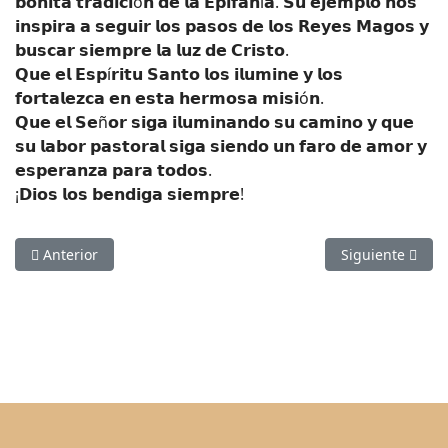
𝗯𝗼𝗻𝗶𝘁𝗮 𝘁𝗿𝗮𝗱𝗶𝗰𝗶ó𝗻 𝗱𝗲 𝗹𝗮 𝗘𝗽𝗶𝗳𝗮𝗻í𝗮. 𝗦𝘂 𝗲𝗷𝗲𝗺𝗽𝗹𝗼 𝗻𝗼𝘀
𝗶𝗻𝘀𝗽𝗶𝗿𝗮 𝗮 𝘀𝗲𝗴𝘂𝗶𝗿 𝗹𝗼𝘀 𝗽𝗮𝘀𝗼𝘀 𝗱𝗲 𝗹𝗼𝘀 𝗥𝗲𝘆𝗲𝘀 𝗠𝗮𝗴𝗼𝘀 𝘆
𝗯𝘂𝘀𝗰𝗮𝗿 𝘀𝗶𝗲𝗺𝗽𝗿𝗲 𝗹𝗮 𝗹𝘂𝘇 𝗱𝗲 𝗖𝗿𝗶𝘀𝘁𝗼.
𝗤𝘂𝗲 𝗲𝗹 𝗘𝘀𝗽í𝗿𝗶𝘁𝘂 𝗦𝗮𝗻𝘁𝗼 𝗹𝗼𝘀 𝗶𝗹𝘂𝗺𝗶𝗻𝗲 𝘆 𝗹𝗼𝘀
𝗳𝗼𝗿𝘁𝗮𝗹𝗲𝘇𝗰𝗮 𝗲𝗻 𝗲𝘀𝘁𝗮 𝗵𝗲𝗿𝗺𝗼𝘀𝗮 𝗺𝗶𝘀𝗶ó𝗻.
𝗤𝘂𝗲 𝗲𝗹 𝗦𝗲ñ𝗼𝗿 𝘀𝗶𝗴𝗮 𝗶𝗹𝘂𝗺𝗶𝗻𝗮𝗻𝗱𝗼 𝘀𝘂 𝗰𝗮𝗺𝗶𝗻𝗼 𝘆 𝗾𝘂𝗲
𝘀𝘂 𝗹𝗮𝗯𝗼𝗿 𝗽𝗮𝘀𝘁𝗼𝗿𝗮𝗹 𝘀𝗶𝗴𝗮 𝘀𝗶𝗲𝗻𝗱𝗼 𝘂𝗻 𝗳𝗮𝗿𝗼 𝗱𝗲 𝗮𝗺𝗼𝗿 𝘆
𝗲𝘀𝗽𝗲𝗿𝗮𝗻𝘇𝗮 𝗽𝗮𝗿𝗮 𝘁𝗼𝗱𝗼𝘀.
¡𝗗𝗶𝗼𝘀 𝗹𝗼𝘀 𝗯𝗲𝗻𝗱𝗶𝗴𝗮 𝘀𝗶𝗲𝗺𝗽𝗿𝗲!
Artículo anterior: 𝗘𝘀𝗰𝘂𝗲𝗹𝗮 𝗱𝗲 𝗣𝗮𝗱𝗿𝗲𝘀 “𝗙𝗔𝗠𝗢𝗥”
Artículo siguien
Anterior
Siguiente